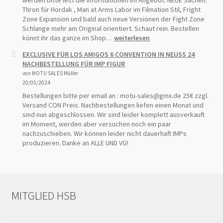
werden bitte lest die Informationen im Angebot. NEUE Sachen:
Schutzhülle
Thron für Hordak , Man at Arms Labor im Filmation Stil, Fright
Schiebeblister
Zone Expansion und bald auch neue Versionen der Fight Zone
mit
Schlange mehr am Original orientiert. Schaut rein. Bestellen
Karte
FRIGHT
könnt ihr das ganze im Shop…
weiterlesen
auf
ZONE
EXCLUSIVE FÜR LOS AMIGOS 6 CONVENTION IN NEUSS 24
starker
EXPANSION
NACHBESTELLUNG FÜR IMP FIGUR
Pappe
und
von MOTU SALES Müller
NEUE
20/05/2024
TEILE
IM
Bestellungen bitte per email an : motu-sales@gmx.de 25€ zzgl.
SHOP
Versand CON Preis. Nachbestellungen liefen einen Monat und
sind nun abgeschlossen. Wir sind leider komplett ausverkauft
im Moment, werden aber versuchen noch ein paar
nachzuschieben. Wir können leider nicht dauerhaft IMPs
produzieren. Danke an ALLE UND VG!
MITGLIED HSB