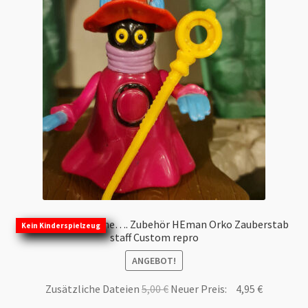
Richtlinie für Rückerstattungen und Rückgaben Wiederruf
AGBs Wiederruf Umtausch
Impressum
Mein Konto
Kasse
Warenkorb
Kasse
Motu Masters of the…. Zubehör HEman Orko Zauberstab
Kein Kinderspielzeug
staff Custom repro
Warenkorb
ANGEBOT!
Ursprünglicher
Aktueller
Zusätzliche Dateien
5,00
€
Neuer Preis:
4,95
€
Shop
Preis
Preis