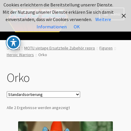
Cookies erleichtern die Bereitstellung unserer Dienste.
Zur
Zum
Mit der Nutzung unserer Dienste erklären Sie sich damit
Menü
Navigation
Inhalt
einverstanden, dass wir Cookies verwenden.
Weitere
springen
springen
Informationen
OK
Shop motu-sales.de
Start
MOTU vintage Ersatzteile Zubehör repro
Figuren
Heroic Warriors
Orko
Datenschutz / Cookies
Kontakt:
Orko
NEWS und Beiträge
Über Uns…
Alle 2 Ergebnisse werden angezeigt
Wunschliste