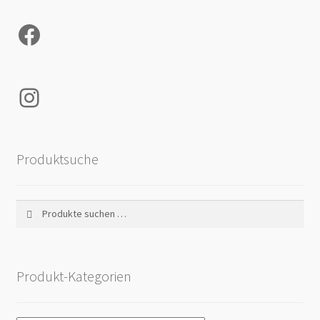
Facebook
Instagram
Produktsuche
Suchen
Suchen
nach:
Produkt-Kategorien