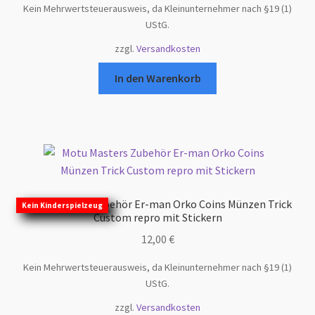
Kein Mehrwertsteuerausweis, da Kleinunternehmer nach §19 (1)
war:
ist:
Willkommen auf https://motu-sales.de
UStG.
5,00 €
4,95 €.
zzgl.
Versandkosten
In den Warenkorb
Motu Masters Zubehör Er-man Orko Coins Münzen Trick
Kein Kinderspielzeug
Custom repro mit Stickern
12,00
€
Kein Mehrwertsteuerausweis, da Kleinunternehmer nach §19 (1)
UStG.
zzgl.
Versandkosten