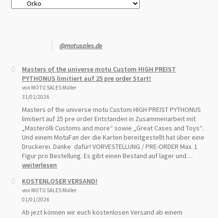
@motusales.de
Masters of the universe motu Custom HIGH PREIST
PYTHONUS limitiert auf 25 pre order Start!
von MOTU SALES Müller
31/01/2026
Masters of the universe motu Custom HIGH PREIST PYTHONUS
limitiert auf 25 pre order Entstanden in Zusammenarbeit mit
„Masterölli Customs and more“ sowie „Great Cases and Toys“.
Und einem MotuFan der die Karten bereitgestellt hat über eine
Druckerei. Danke dafür! VORVESTELLUNG / PRE-ORDER Max. 1
Master
Figur pro Bestellung. Es gibt einen Bestand auf lager und…
of
weiterlesen
the
KOSTENLOSER VERSAND!
univers
von MOTU SALES Müller
motu
01/01/2026
Custom
HIGH
Ab jezt können wir euch kostenlosen Versand ab einem