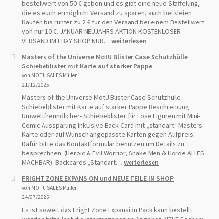
PREIST
bestellwert von 50 € geben und es gibt eine neue Staffelung,
PYTHO
die es euch ermöglicht Versand zu sparen, auch bei kleien
limitier
Käufen bis runter zu 2 € für den Versand bei einem Bestellwert
auf
von nur 10 €. JANUAR NEUJAHRS AKTION KOSTENLOSER
25
KOSTENLOSER
VERSAND IM EBAY SHOP NUR…
weiterlesen
pre
VERSAND!
Masters of the Universe MotU Blister Case Schutzhülle
order
Schiebeblister mit Karte auf starker Pappe
Start!
von MOTU SALES Müller
21/12/2025
Masters of the Universe MotU Blister Case Schutzhülle
Schiebeblister mit Karte auf starker Pappe Beschreibung
Umweltfreundlicher- Schiebeblister für Lose Figuren mit Mini-
Comic Aussparung Inklusive Back-Card mit „standart“ Masters
Karte oder auf Wunsch angepasste Karten gegen Aufpreis.
Dafür bitte das Kontaktformular benutzen um Details zu
besprechnen. (Heroic & Evil Worrior, Snake Men & Horde ALLES
Masters
MACHBAR). Backcards „Standart…
weiterlesen
of
FRIGHT ZONE EXPANSION und NEUE TEILE IM SHOP
the
von MOTU SALES Müller
Universe
24/07/2025
MotU
Blister
Es ist soweit das Fright Zone Expansion Pack kann bestellt
Case