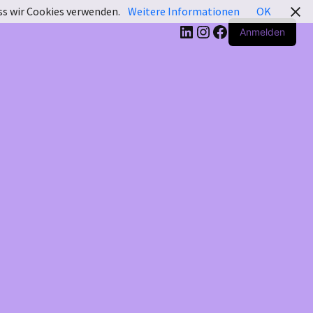
ass wir Cookies verwenden.
Weitere Informationen
OK
LinkedIn
Instagram
Facebook
Anmelden