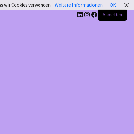
ass wir Cookies verwenden.
Weitere Informationen
OK
LinkedIn
Instagram
Facebook
Anmelden