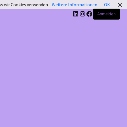
ass wir Cookies verwenden.
Weitere Informationen
OK
LinkedIn
Instagram
Facebook
Anmelden