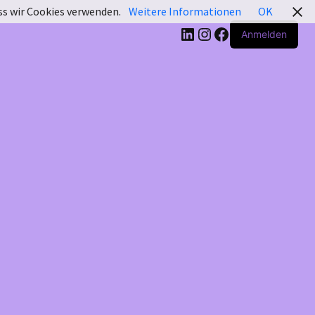
ass wir Cookies verwenden.
Weitere Informationen
OK
LinkedIn
Instagram
Facebook
Anmelden